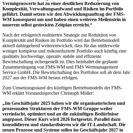
Vermögenswerte hat zu einer deutlichen Reduzierung von
Komplexität, Verwaltungsaufwand und Risiken im Portfolio
geführt. Damit setzen wir den Abwicklungsauftrag der FMS-
WM konsequent um und haben einen weiteren Meilenstein in
unserem selbst gesteckten Zeitplan erreicht.“
Nach der erfolgreich realisierten Strategie zur Reduktion von
Komplexität und Risiken im Portfolio wird das Betriebsmodell
aktuell dahingehend weiterentwickelt, dass für das mittlerweile
weniger komplexe und risikoreduzierte Portfolio auch künftig eine
qualitativ hochwertige, operativ stabile und effiziente
Bewirtschaftung sichergestellt ist. Dies beinhaltet die geplante
Zusammenlegung von FMS-WM und FMS Wertmanagement
Service GmbH. Die Bewirtschaftung des Portfolios soll ab dem Jahr
2027 aus der FMS-WM heraus erfolgen.
Zum Umsetzungsstand des künftigen Betriebsmodells der FMS-
WM erklärt Vorstandssprecher Christoph Müller:
„Im Geschäftsjahr 2025 haben wir die organisatorischen und
prozessualen Strukturen der FMS-WM Gruppe weiter
vereinfacht, optimiert und an die zukünftigen Bedürfnisse
angepasst. Dieser Kurs wird 2026 fortgesetzt. Parallel dazu
konsolidieren und standardisieren wir die IT-Landschaft. Die
neuen Prozesse und Systeme sollen im Geschäftsjahr 2027 in