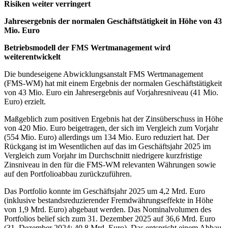
Risiken weiter verringert
Jahresergebnis der normalen Geschäftstätigkeit in Höhe von 43
Mio. Euro
Betriebsmodell der FMS Wertmanagement wird
weiterentwickelt
Die bundeseigene Abwicklungsanstalt FMS Wertmanagement
(FMS-WM) hat mit einem Ergebnis der normalen Geschäftstätigkeit
von 43 Mio. Euro ein Jahresergebnis auf Vorjahresniveau (41 Mio.
Euro) erzielt.
Maßgeblich zum positiven Ergebnis hat der Zinsüberschuss in Höhe
von 420 Mio. Euro beigetragen, der sich im Vergleich zum Vorjahr
(554 Mio. Euro) allerdings um 134 Mio. Euro reduziert hat.
Der
Rückgang ist im Wesentlichen auf das im Geschäftsjahr 2025 im
Vergleich zum Vorjahr im Durchschnitt niedrigere kurzfristige
Zinsniveau in den für die FMS-WM relevanten Währungen sowie
auf den Portfolioabbau zurückzuführen.
Das Portfolio konnte im Geschäftsjahr 2025 um 4,2 Mrd. Euro
(inklusive bestandsreduzierender Fremdwährungseffekte in Höhe
von 1,9 Mrd. Euro) abgebaut werden. Das Nominalvolumen des
Portfolios belief sich zum 31. Dezember 2025 auf 36,6 Mrd. Euro
(31. Dezember 2024: 40,8 Mrd. Euro). Das entspricht einem Abbau