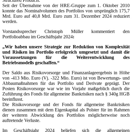
Structured Products.
Seit der Übernahme von der HRE-Gruppe zum 1. Oktober 2010
konnte das Nominalvolumen des Portfolios von ursprünglich 175,7
Mrd. Euro auf 40,8 Mrd. Euro zum 31. Dezember 2024 reduziert
werden.
Vorstandssprecher Christoph Müller kommentiert den
Portfolioabbau im Geschäftsjahr 2024
:
„Wir haben unsere Strategie zur Reduktion von Komplexität
und Risiken im Portfolio erfolgreich umgesetzt und damit die
Voraussetzungen für die Weiterentwicklung des
Betriebsmodells geschaffen.“
Der Saldo aus Risikovorsorge und Finanzanlageergebnis in Höhe
von -413 Mio. Euro (Vj. -322 Mio. Euro) ist von Bewertungs- und
Abbaumaßnahmen für das Portfolio und Derivate geprägt. Der
Posten Risikovorsorge war wie im Vorjahr maßgeblich durch die
Zuführung des Fonds für allgemeine Bankrisiken nach § 340g HGB
beeinflusst.
Die Risikovorsorge und der Fonds für allgemeine Bankrisiken
dienen zusammen mit dem Eigenkapital als Polster für im Rahmen
der weiteren Abwicklung des Portfolios möglicherweise noch
auftretende Verluste.
Im Geschäftsjahr 2024 beliefen sich die allgemeinen