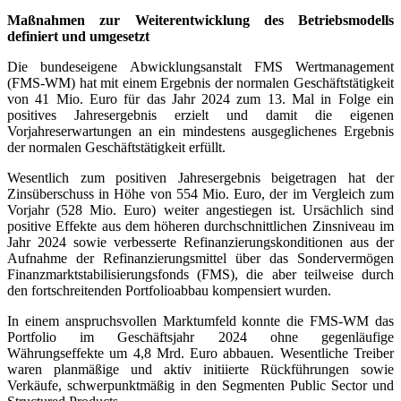
Maßnahmen zur Weiterentwicklung des Betriebsmodells
definiert und umgesetzt
Die bundeseigene Abwicklungsanstalt FMS Wertmanagement
(FMS-WM) hat mit einem Ergebnis der normalen Geschäftstätigkeit
von 41 Mio. Euro für das Jahr 2024 zum 13. Mal in Folge ein
positives Jahresergebnis erzielt und damit die eigenen
Vorjahreserwartungen an ein mindestens ausgeglichenes Ergebnis
der normalen Geschäftstätigkeit erfüllt.
Wesentlich zum positiven Jahresergebnis beigetragen hat der
Zinsüberschuss in Höhe von 554 Mio. Euro, der im Vergleich zum
Vorjahr (528 Mio. Euro) weiter angestiegen ist. Ursächlich sind
positive Effekte aus dem höheren durchschnittlichen Zinsniveau im
Jahr 2024 sowie verbesserte Refinanzierungskonditionen aus der
Aufnahme der Refinanzierungsmittel über das Sondervermögen
Finanzmarktstabilisierungsfonds (FMS), die aber teilweise durch
den fortschreitenden Portfolioabbau kompensiert wurden.
In einem anspruchsvollen Marktumfeld konnte die FMS-WM das
Portfolio im Geschäftsjahr 2024 ohne gegenläufige
Währungseffekte um 4,8 Mrd. Euro abbauen. Wesentliche Treiber
waren planmäßige und aktiv initiierte Rückführungen sowie
Verkäufe, schwerpunktmäßig in den Segmenten Public Sector und